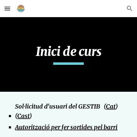
Skip to main content
Skip to navigation
Inici de curs
Sol·licitud d'usuari del GESTIB   (
Cat
)  
(
Cast
)
Autorització per fer sortides pel barri