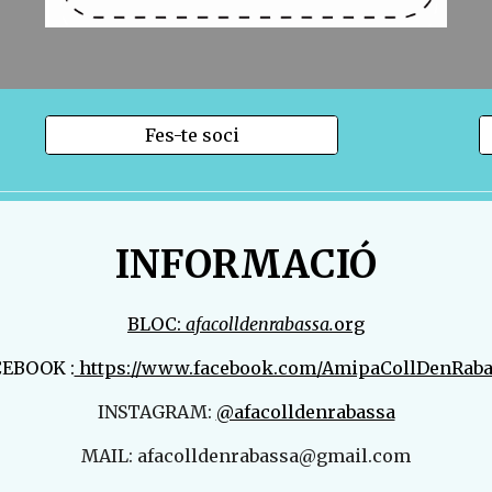
Fes-te soci
INFORMACIÓ
BLOC:
afacolldenrabassa.
org
EBOOK :
https://www.facebook.com/AmipaCollDenRaba
INSTAGRAM:
@afacolldenrabassa
MAIL: afacolldenrabassa@gmail.com